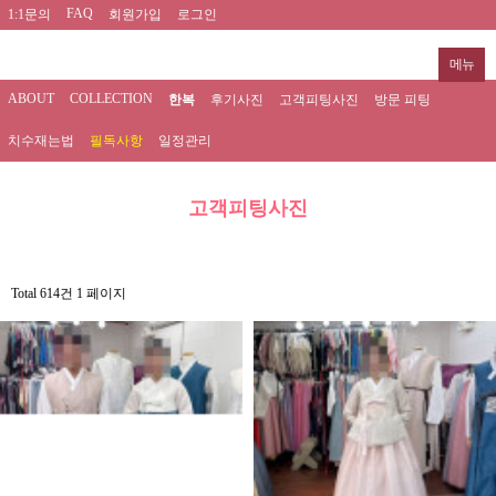
FAQ
1:1문의
회원가입
로그인
메뉴
ABOUT
COLLECTION
한복
후기사진
고객피팅사진
방문 피팅
치수재는법
필독사항
일정관리
고객피팅사진
Total 614건
1 페이지